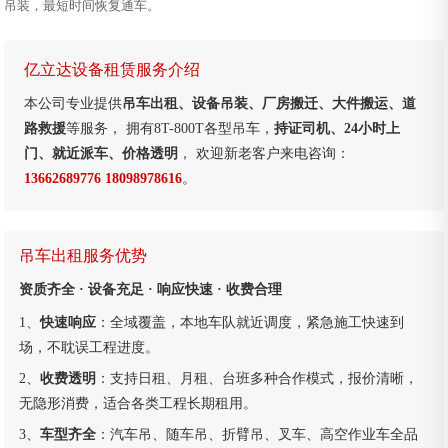
吊装，最短时间恢复通车。
亿立达设备租赁服务介绍
本公司专业提供
吊车出租、设备吊装、厂房搬迁、大件搬运、道
路救援
等服务， 拥有8T-800T各型吊车，
持证司机、24小时上
门、就近派车、价格透明
， 欢迎新老客户来电咨询：
13662689776 18098978616
。
吊车出租服务优势
资质齐全 · 设备充足 · 响应快速 · 收费合理
1、
快速响应
：全域覆盖，本地车队就近调度，紧急施工快速到
场，不耽误工程进度。
2、
收费透明
：支持日租、月租、台班多种合作模式，报价清晰，
无隐形消费，适合各类工程长期租用。
3、
车型齐全
：汽车吊、随车吊、折臂吊、叉车、高空作业车全品