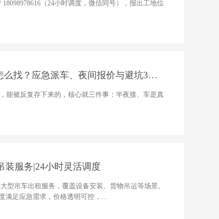
/ 18098978616（24小时调度，微信同号），报出工地位
怎么找？应急派车、夜间报价与避坑3要
一堆，能被反复存下来的，核心就三件事：半夜接、车是真
装服务|24小时灵活调度
供大型吊车出租服务，覆盖设备安装、货物吊运等场景。
满足应急需求，价格透明可控，...