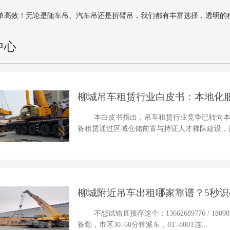
单高效！无论是随车吊、汽车吊还是折臂吊，我们都有丰富选择，透明的
中心
柳城吊车租赁行业白皮书：本地化
本白皮书指出，吊车租赁行业竞争已转向
备租赁通过区域仓储前置与持证人才梯队建设，提
柳城附近吊车出租哪家靠谱？5秒识破
不想试错直接存这个：13662689776 / 1
备勤，市区30–60分钟派车，8T–800T连...