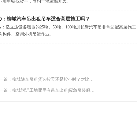
不用单独找货车，节约一笔运输开支。
Q：柳城汽车吊出租吊车适合高层施工吗？
A：亿立达设备租赁的25吨、50吨、100吨加长臂汽车吊非常适配高层
构构件、空调外机吊运作业。
一篇：柳城随车吊租赁选按天还是按小时？对比分
帮你省钱避坑
一篇：柳城附近工地哪里有吊车出租|应急吊装服
|24小时灵活调度