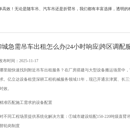
单高效！无论是随车吊、汽车吊还是折臂吊，我们都有丰富选择，透明的
柳城急需吊车出租怎么办|24小时响应|跨区调配
发布时间：2025-11-17
哪里能快速找到附近吊车出租服务？在厂房搭建与大型设备搬运场景中，"
求。亿立达设备租赁深耕工程机械服务领域11年，现已开通京津冀、长三
时效。
精准匹配施工需求的设备配置
对不同工程场景提供系统化解决方案：①城市建设组配150-220吨级直
替轮岗制度