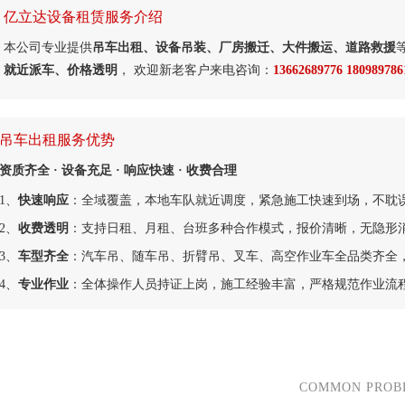
亿立达设备租赁服务介绍
本公司专业提供
吊车出租、设备吊装、厂房搬迁、大件搬运、道路救援
就近派车、价格透明
， 欢迎新老客户来电咨询：
13662689776 180989786
吊车出租服务优势
资质齐全 · 设备充足 · 响应快速 · 收费合理
1、
快速响应
：全域覆盖，本地车队就近调度，紧急施工快速到场，不耽
2、
收费透明
：支持日租、月租、台班多种合作模式，报价清晰，无隐形
3、
车型齐全
：汽车吊、随车吊、折臂吊、叉车、高空作业车全品类齐全
4、
专业作业
：全体操作人员持证上岗，施工经验丰富，严格规范作业流
COMMON PROB